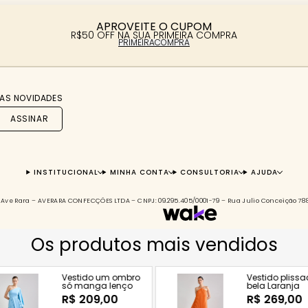
APROVEITE O CUPOM
R$50 OFF NA SUA PRIMEIRA COMPRA
PRIMEIRACOMPRA
AS NOVIDADES
ASSINAR
INSTITUCIONAL
MINHA CONTA
CONSULTORIA
AJUDA
s à Ave Rara – AVERARA CONFECÇÕES LTDA – CNPJ: 09.295.405/0001-79 – Rua Julio Conceição 7