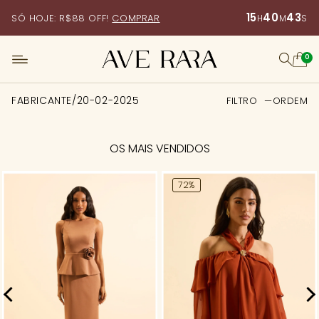
15
40
43
SÓ HOJE: R$88 OFF!
COMPRAR
H
M
S
0
FABRICANTE/20-02-2025
FILTRO
ORDEM
FILTRO
Preço
OS MAIS VENDIDOS
72%