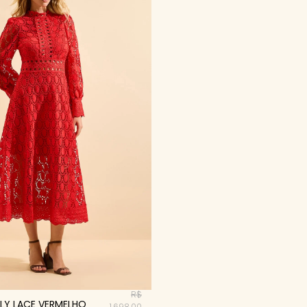
R$
LY LACE VERMELHO
1.698,00