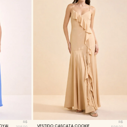
R$
R$
OYAL
VESTIDO CASCATA COOKIE
398,00
598,00