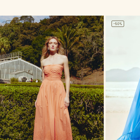
-70%
-50%