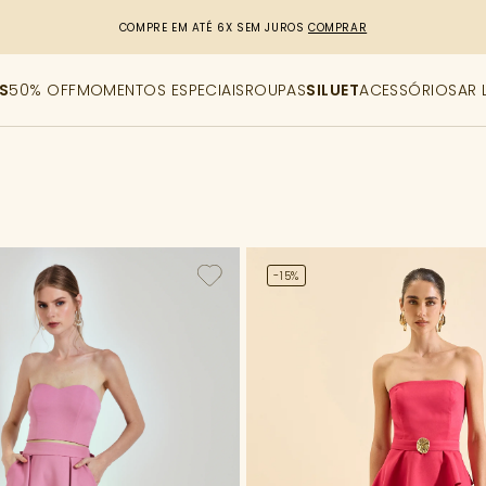
R$50,00 DE DESCONTO
CUPOM: PRIMEIRACOMPRA
[copiar cupom]
S
50% OFF
MOMENTOS ESPECIAIS
ROUPAS
SILUET
ACESSÓRIOS
AR 
-15%