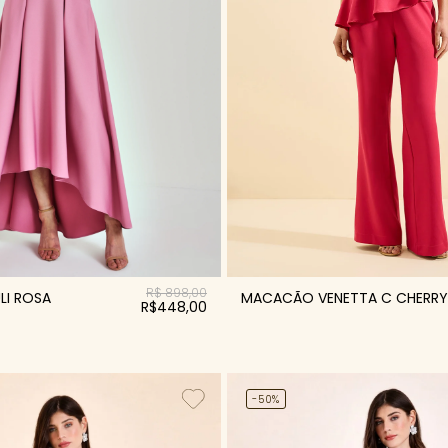
R$ 898,00
LI ROSA
MACACÃO VENETTA C CHERRY
R$448,00
-50%