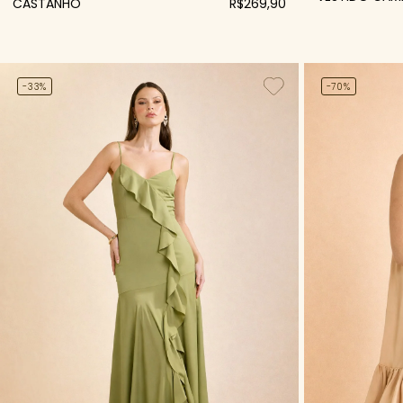
CASTANHO
R$269,90
-33%
-70%