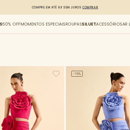
R$50,00 DE DESCONTO
CUPOM: PRIMEIRACOMPRA
[copiar cupom]
S
50% OFF
MOMENTOS ESPECIAIS
ROUPAS
SILUET
ACESSÓRIOS
AR 
-70%