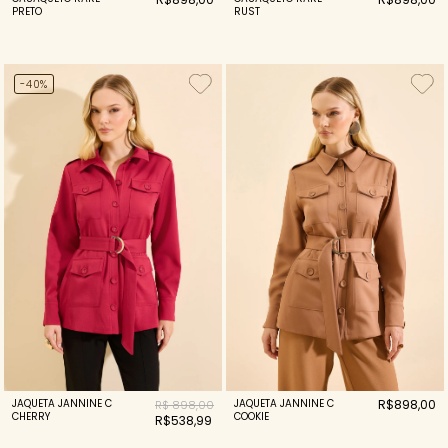
PRETO
RUST
-40%
JAQUETA JANNINE C
JAQUETA JANNINE C
R$898,00
R$ 898,00
CHERRY
COOKIE
R$538,99