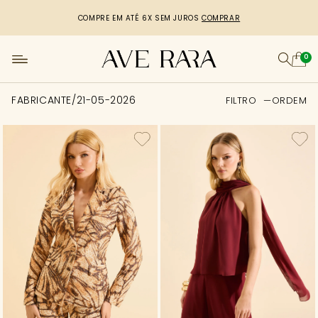
R$50,00 DE DESCONTO
CUPOM: PRIMEIRACOMPRA
[copiar cupom]
0
FABRICANTE/21-05-2026
FILTRO
ORDEM
FILTRO
Tamanho
Categoria
Cor
Comprimento
Preço