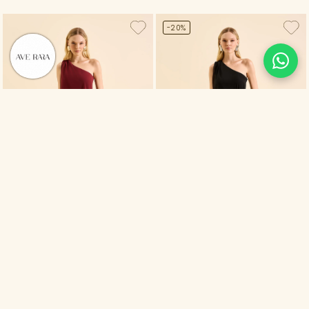
-20%
MACACÃO HAVANA
R$698,00
MACACÃO HAVANA
R$ 698,00
BORDO
PRETO
R$558,00