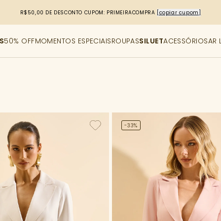
R$50,00 DE DESCONTO
CUPOM: PRIMEIRACOMPRA
[copiar cupom]
S
50% OFF
MOMENTOS ESPECIAIS
ROUPAS
SILUET
ACESSÓRIOS
AR 
-33%