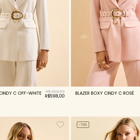
R$ 898,00
CINDY C OFF-WHITE
BLAZER BOXY CINDY C ROSÉ
R$598,00
-70%