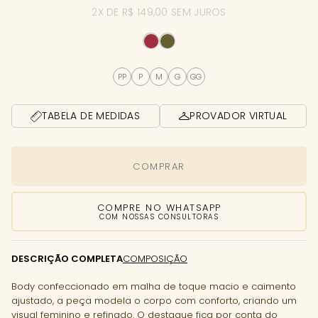
2X DE R$ 149,00 SEM JUROS
PP
P
M
G
GG
TABELA DE MEDIDAS
PROVADOR VIRTUAL
COMPRAR
COMPRE NO WHATSAPP
COM NOSSAS CONSULTORAS
DESCRIÇÃO COMPLETA
COMPOSIÇÃO
Body confeccionado em malha de toque macio e caimento
ajustado, a peça modela o corpo com conforto, criando um
visual feminino e refinado. O destaque fica por conta do