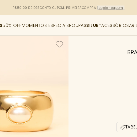
R$50,00 DE DESCONTO
CUPOM: PRIMEIRACOMPRA
[copiar cupom]
S
50% OFF
MOMENTOS ESPECIAIS
ROUPAS
SILUET
ACESSÓRIOS
AR 
BRA
TABE