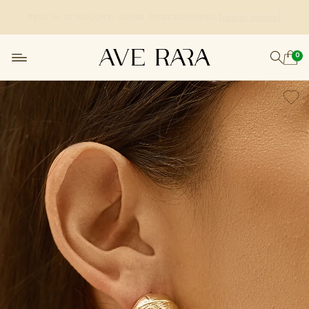
R$50,00 DE DESCONTO
CUPOM: PRIMEIRACOMPRA
[copiar cupom]
0