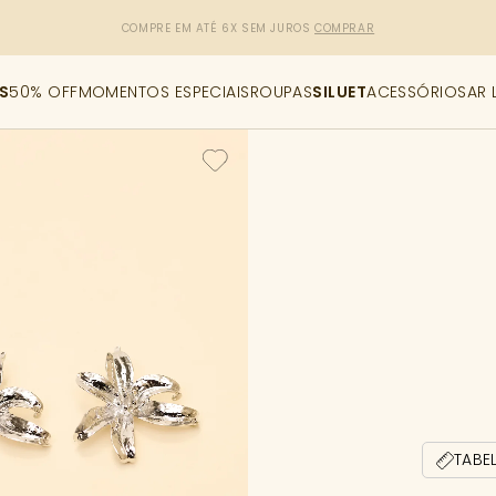
R$50,00 DE DESCONTO
CUPOM: PRIMEIRACOMPRA
[copiar cupom]
S
50% OFF
MOMENTOS ESPECIAIS
ROUPAS
SILUET
ACESSÓRIOS
AR 
TABE