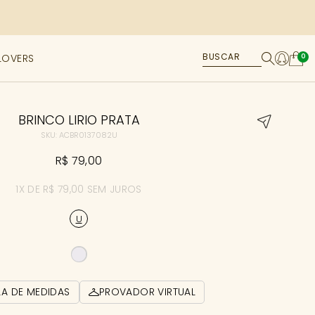
LOVERS
0
BRINCO LIRIO PRATA
SKU: ACBR0137082U
R$ 79,00
1X DE R$ 79,00 SEM JUROS
U
LA DE MEDIDAS
PROVADOR VIRTUAL