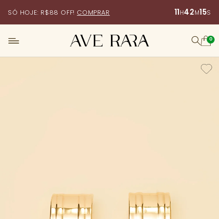
11
42
14
SÓ HOJE: R$88 OFF!
COMPRAR
H
M
S
0