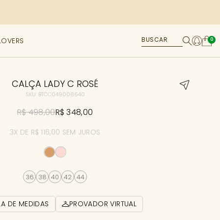
LOVERS
0
CALÇA LADY C ROSÉ
SKU: BTCC049008640
R$ 498,00
R$ 348,00
3X DE R$ 116,00 SEM JUROS
36
38
40
42
44
LA DE MEDIDAS
PROVADOR VIRTUAL