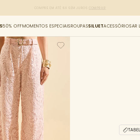
R$50,00 DE DESCONTO
CUPOM: PRIMEIRACOMPRA
[copiar cupom]
S
50% OFF
MOMENTOS ESPECIAIS
ROUPAS
SILUET
ACESSÓRIOS
AR 
TABE