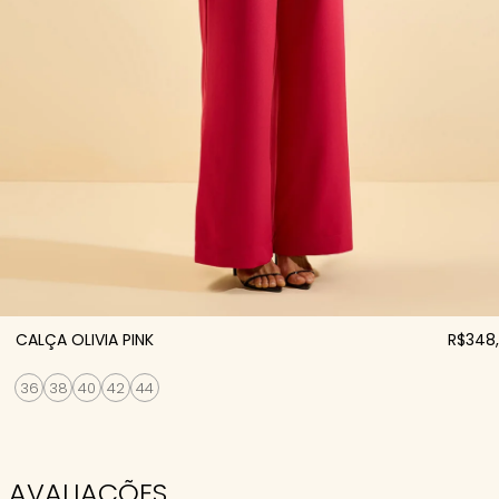
CALÇA OLIVIA PINK
R$348
36
38
40
42
44
AVALIAÇÕES