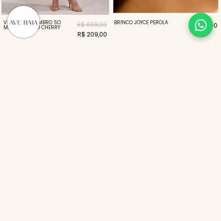
VESTIDO UM OMBRO SÓ
BRINCO JOYCE PEROLA
R$ 698,00
R$ 69,00
MANGA LENÇO CHERRY
R$ 209,00
70%
70%
VESTIDO LONGO MARSELHA
VESTIDO MIDI FLUE COOKIE