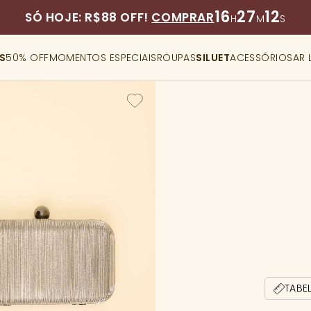
16
27
10
SÓ HOJE: R$88 OFF!
COMPRAR
H
M
S
S
50% OFF
MOMENTOS ESPECIAIS
ROUPAS
SILUET
ACESSÓRIOS
AR 
TABE