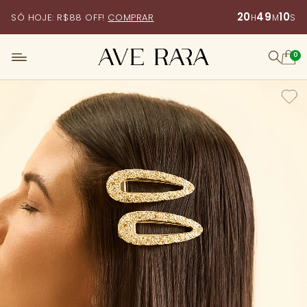
20
49
10
SÓ HOJE: R$88 OFF!
COMPRAR
H
M
S
0