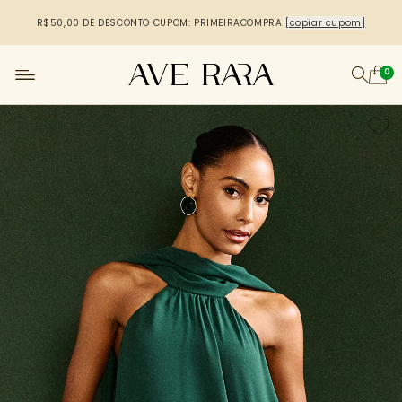
R$50,00 DE DESCONTO
CUPOM: PRIMEIRACOMPRA
[copiar cupom]
0