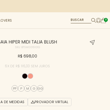
LOVERS
0
SAIA HIPER MIDI TALIA BLUSH
SKU: BTSM0015101G
R$ 698,00
6X DE R$ 116,33 SEM JUROS
PP
P
M
G
GG
LA DE MEDIDAS
PROVADOR VIRTUAL