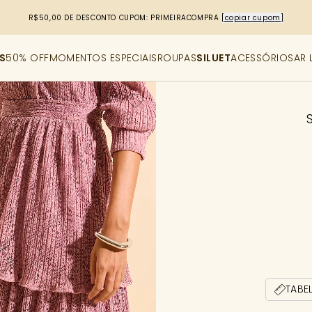
R$50,00 DE DESCONTO
CUPOM: PRIMEIRACOMPRA
[copiar cupom]
S
50% OFF
MOMENTOS ESPECIAIS
ROUPAS
SILUET
ACESSÓRIOS
AR 
TABE