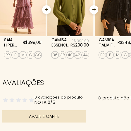
CAMISA
SAIA
CAMISA
R$ 398,00
R$698,00
R$348
ESSENCIA
R$298,00
HIPER
TALIA F
OLIVA
MIDI
PRETO
36
38
40
42
44
PP
P
M
G
GG
PP
P
M
G
TALIA
BLUSH
AVALIAÇÕES
0 avaliações do produto
O produto não 
NOTA 0/5
AVALIE E GANHE