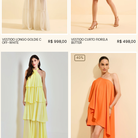
VESTIDO LONGO GOLDIE C
VESTIDO CURTO FIORELA
R$ 998,00
R$ 498,00
OFF-WHITE
BUTTER
40%