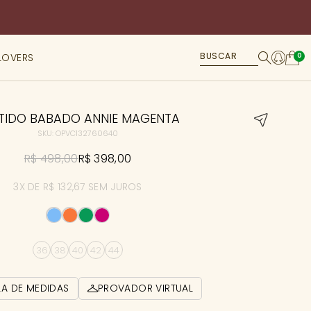
LOVERS
0
TIDO BABADO ANNIE MAGENTA
SKU: OPVC132760640
R$ 498,00
R$ 398,00
3X DE R$ 132,67 SEM JUROS
36
38
40
42
44
LA DE MEDIDAS
PROVADOR VIRTUAL