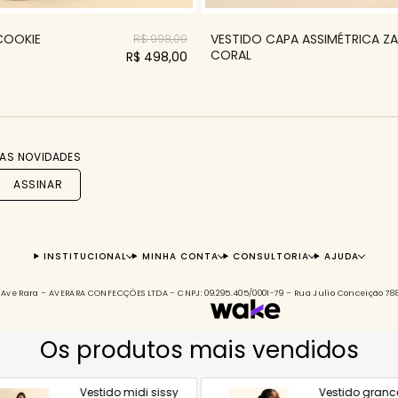
 COOKIE
VESTIDO CAPA ASSIMÉTRICA Z
R$ 998,00
CORAL
R$ 498,00
AS NOVIDADES
ASSINAR
INSTITUCIONAL
MINHA CONTA
CONSULTORIA
AJUDA
s à Ave Rara – AVERARA CONFECÇÕES LTDA – CNPJ: 09.295.405/0001-79 – Rua Julio Conceição 7