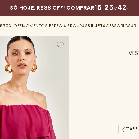
15
25
41
SÓ HOJE: R$88 OFF!
COMPRAR
H
M
S
S
50% OFF
MOMENTOS ESPECIAIS
ROUPAS
SILUET
ACESSÓRIOS
AR 
VES
TABE