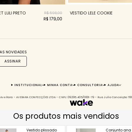
T LULI PRETO
VESTIDO LELE COOKIE
R$ 598,00
R$ 179,00
AS NOVIDADES
ASSINAR
INSTITUCIONAL
MINHA CONTA
CONSULTORIA
AJUDA
s à Ave Rara – AVERARA CONFECÇÕES LTDA – CNPJ: 09.295.405/0001-79 – Rua Julio Conceição 7