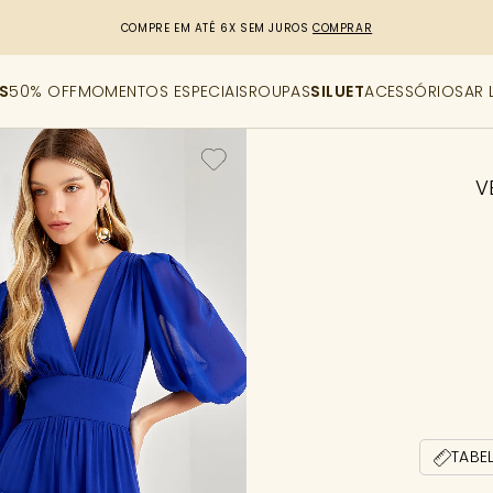
R$50,00 DE DESCONTO
CUPOM: PRIMEIRACOMPRA
[copiar cupom]
S
50% OFF
MOMENTOS ESPECIAIS
ROUPAS
SILUET
ACESSÓRIOS
AR 
V
TABE