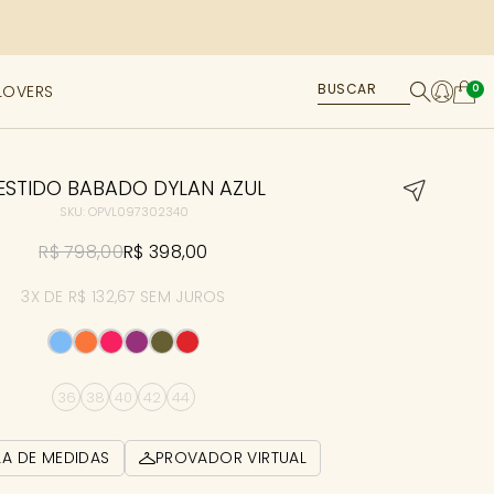
LOVERS
0
ESTIDO BABADO DYLAN AZUL
SKU: OPVL097302340
R$ 798,00
R$ 398,00
3X DE R$ 132,67 SEM JUROS
36
38
40
42
44
LA DE MEDIDAS
PROVADOR VIRTUAL