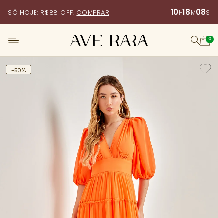
10
18
07
SÓ HOJE: R$88 OFF!
COMPRAR
H
M
S
0
-50%