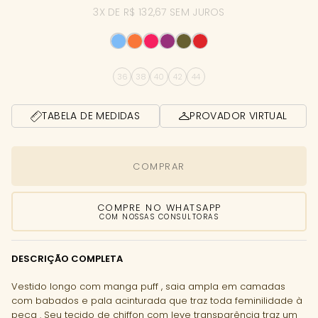
3X DE R$ 132,67 SEM JUROS
36
38
40
42
44
TABELA DE MEDIDAS
PROVADOR VIRTUAL
COMPRAR
COMPRE NO WHATSAPP
COM NOSSAS CONSULTORAS
DESCRIÇÃO COMPLETA
Vestido longo com manga puff , saia ampla em camadas
com babados e pala acinturada que traz toda feminilidade à
peça . Seu tecido de chiffon com leve transparência traz um