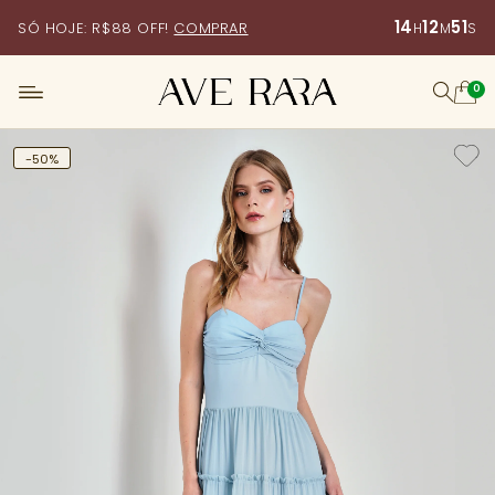
14
12
50
SÓ HOJE: R$88 OFF!
COMPRAR
H
M
S
0
-50%