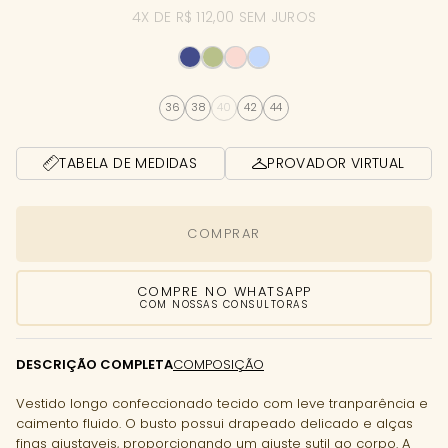
4X DE R$ 112,00 SEM JUROS
36
38
40
42
44
TABELA DE MEDIDAS
PROVADOR VIRTUAL
COMPRAR
COMPRE NO WHATSAPP
COM NOSSAS CONSULTORAS
DESCRIÇÃO COMPLETA
COMPOSIÇÃO
Vestido longo confeccionado tecido com leve tranparência e
caimento fluido. O busto possui drapeado delicado e alças
finas ajustaveis, proporcionando um ajuste sutil ao corpo. A