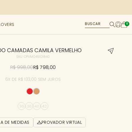
LOVERS
0
IDO CAMADAS CAMILA VERMELHO
SKU: OPVM045101840
R$ 998,00
R$ 798,00
6X DE R$ 133,00 SEM JUROS
36
38
40
42
LA DE MEDIDAS
PROVADOR VIRTUAL