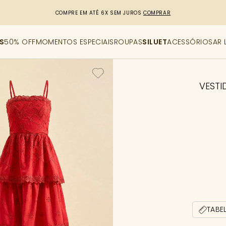
R$50,00 DE DESCONTO
CUPOM: PRIMEIRACOMPRA
[copiar cupom]
S
50% OFF
MOMENTOS ESPECIAIS
ROUPAS
SILUET
ACESSÓRIOS
AR 
VEST
TABE