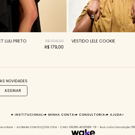
T LULI PRETO
VESTIDO LELE COOKIE
R$ 598,00
R$ 179,00
AS NOVIDADES
ASSINAR
INSTITUCIONAL
MINHA CONTA
CONSULTORIA
AJUDA
s à Ave Rara – AVERARA CONFECÇÕES LTDA – CNPJ: 09.295.405/0001-79 – Rua Julio Conceição 7