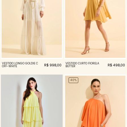
VESTIDO LONGO GOLDIE C
VESTIDO CURTO FIORELA
R$ 998,00
R$ 498,00
OFF-WHITE
BUTTER
40%