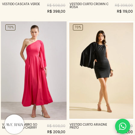
VESTIDO CASCATA VERDE
VESTIDO CURTO CROWN C
R$ 598,00
R$ 398,00
ROSA
R$ 398,00
R$ 119,00
70%
70%
VESTIDO UM OMBRO SÓ
VESTIDO CURTO ARIADNE
R$ 698,00
R$ 398,00
MANGA LENÇO CHERRY
PRETO
R$ 209,00
R$ 119,00