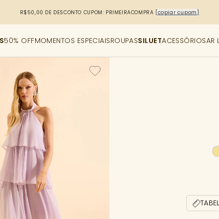
R$50,00 DE DESCONTO
CUPOM: PRIMEIRACOMPRA
[copiar cupom]
S
50% OFF
MOMENTOS ESPECIAIS
ROUPAS
SILUET
ACESSÓRIOS
AR 
TABE