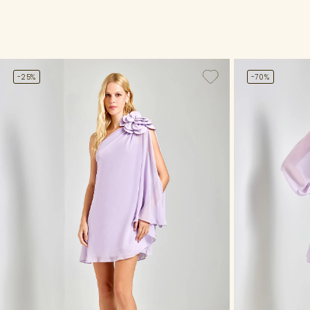
-25%
-70%