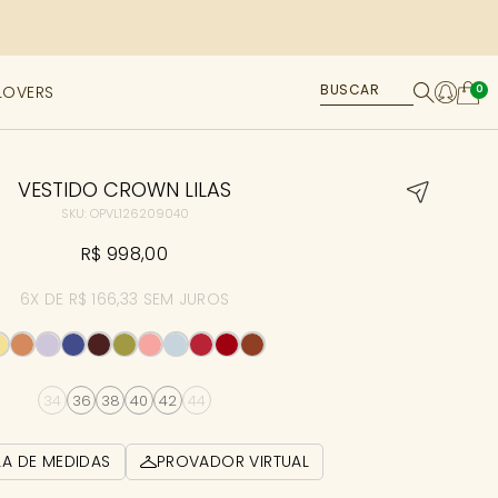
LOVERS
0
VESTIDO CROWN LILAS
SKU: OPVL126209040
R$ 998,00
6X DE R$ 166,33 SEM JUROS
34
36
38
40
42
44
LA DE MEDIDAS
PROVADOR VIRTUAL