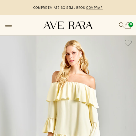
R$50,00 DE DESCONTO
CUPOM: PRIMEIRACOMPRA
[copiar cupom]
0