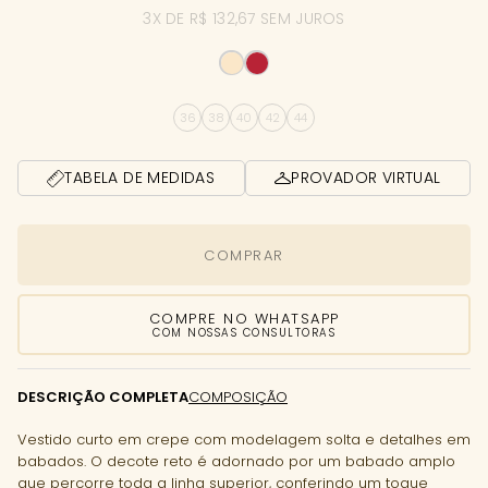
3X DE R$ 132,67 SEM JUROS
36
38
40
42
44
TABELA DE MEDIDAS
PROVADOR VIRTUAL
COMPRAR
COMPRE NO WHATSAPP
COM NOSSAS CONSULTORAS
DESCRIÇÃO COMPLETA
COMPOSIÇÃO
Vestido curto em crepe com modelagem solta e detalhes em
babados. O decote reto é adornado por um babado amplo
que percorre toda a linha superior, conferindo um toque