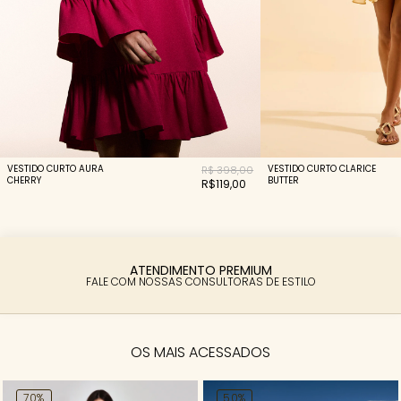
VESTIDO CURTO AURA
VESTIDO CURTO CLARICE
R$ 398,00
CHERRY
BUTTER
R$119,00
PARCELAMENTO FACILITADO
ATENDIMENTO PREMIUM
FALE COM NOSSAS CONSULTORAS DE ESTILO
6X SEM JUROS
OS MAIS ACESSADOS
70%
50%