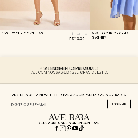
VESTIDO CURTO CECI LILAS
VESTIDO CURTO FIORELA
R$ 398,00
SERENITY
R$119,00
PARCELAMENTO FACILITADO
ATENDIMENTO PREMIUM
FALE COM NOSSAS CONSULTORAS DE ESTILO
6X SEM JUROS
ASSINE NOSSA NEWSLETTER PARA ACOMPANHAR AS NOVIDADES
ASSINAR
VEJA
AQUI
ONDE NOS ENCONTRAR