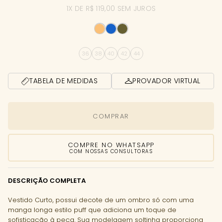
1X DE R$ 119,00 SEM JUROS
36
38
40
42
44
TABELA DE MEDIDAS
PROVADOR VIRTUAL
COMPRAR
COMPRE NO WHATSAPP
COM NOSSAS CONSULTORAS
DESCRIÇÃO COMPLETA
Vestido Curto, possui decote de um ombro só com uma
manga longa estilo puff que adiciona um toque de
sofisticação à peça. Sua modelagem soltinha proporciona