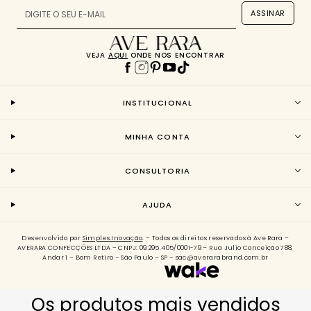
ASSINAR
VEJA
AQUI
ONDE NOS ENCONTRAR
INSTITUCIONAL
MINHA CONTA
CONSULTORIA
AJUDA
Desenvolvido por
Simples.Inovação
. – Todos os direitos reservados à Ave Rara –
AVERARA CONFECÇÕES LTDA – CNPJ: 09.295.405/0001-79 – Rua Julio Conceição 788,
Andar 1 – Bom Retiro – São Paulo – SP – sac@averarabrand.com.br