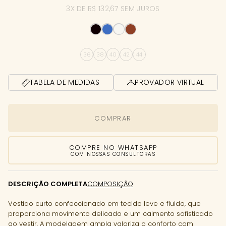
3X DE R$ 132,67 SEM JUROS
36
38
40
42
44
TABELA DE MEDIDAS
PROVADOR VIRTUAL
COMPRAR
COMPRE NO WHATSAPP
COM NOSSAS CONSULTORAS
DESCRIÇÃO COMPLETA
COMPOSIÇÃO
Vestido curto confeccionado em tecido leve e fluido, que
proporciona movimento delicado e um caimento sofisticado
ao vestir. A modelagem ampla valoriza o conforto com