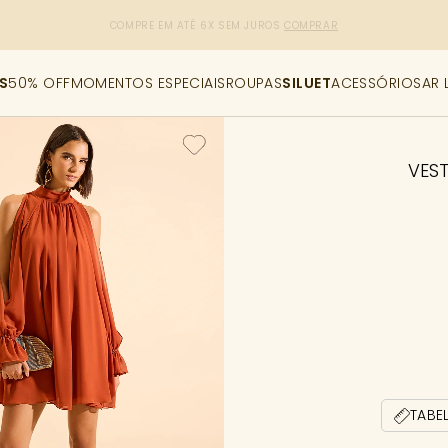
R$50,00 DE DESCONTO
CUPOM: PRIMEIRACOMPRA
[copiar cupom]
S
50% OFF
MOMENTOS ESPECIAIS
ROUPAS
SILUET
ACESSÓRIOS
AR 
VES
TABE