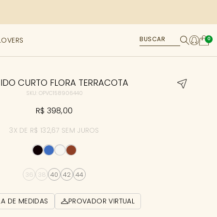
LOVERS
0
TIDO CURTO FLORA TERRACOTA
SKU: OPVC158906440
R$ 398,00
3X DE R$ 132,67 SEM JUROS
36
38
40
42
44
LA DE MEDIDAS
PROVADOR VIRTUAL