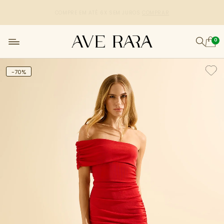
R$50,00 DE DESCONTO
CUPOM: PRIMEIRACOMPRA
[copiar cupom]
0
-70%