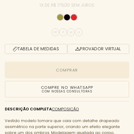
1X DE R$ 179,00 SEM JUROS
PP
P
M
G
TABELA DE MEDIDAS
PROVADOR VIRTUAL
COMPRAR
COMPRE NO WHATSAPP
COM NOSSAS CONSULTORAS
DESCRIÇÃO COMPLETA
COMPOSIÇÃO
Vestido modelo tomara que caia com detalhe drapeado
assimétrico na parte superior, criando um efeito elegante
sobre um dos ombros. Modelagem ajustada ao corpo,