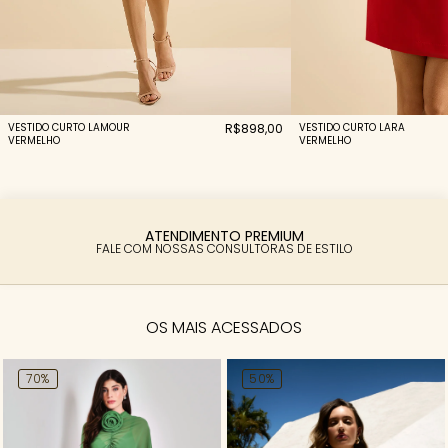
VESTIDO CURTO LAMOUR
R$898,00
VESTIDO CURTO LARA
VERMELHO
VERMELHO
PARCELAMENTO FACILITADO
ATENDIMENTO PREMIUM
FALE COM NOSSAS CONSULTORAS DE ESTILO
6X SEM JUROS
OS MAIS ACESSADOS
70%
50%