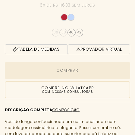
6X DE R$ 116,33 SEM JUROS
36
38
40
42
TABELA DE MEDIDAS
PROVADOR VIRTUAL
COMPRAR
COMPRE NO WHATSAPP
COM NOSSAS CONSULTORAS
DESCRIÇÃO COMPLETA
COMPOSIÇÃO
Vestido longo confeccionado em cetim acetinado com
modelagem assimétrica e elegante. Possui um ombro só,
com leve drapeado na parte superior que dá fluidez ao