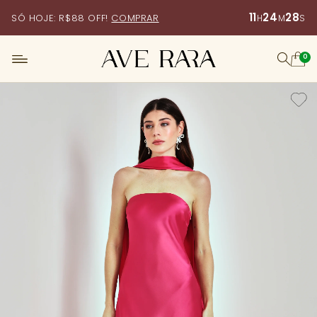
11
24
26
SÓ HOJE: R$88 OFF!
COMPRAR
H
M
S
0