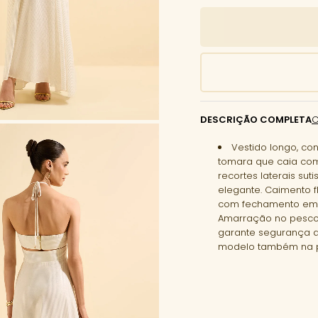
DESCRIÇÃO COMPLETA
Vestido longo, co
tomara que caia com 
recortes laterais su
elegante. Caimento f
com fechamento em zí
Amarração no pescoç
garante segurança ao
modelo também na pa