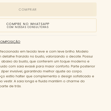
COMPRAR
COMPRE NO WHATSAPP
COM NOSSAS CONSULTORAS
COMPOSIÇÃO
nfeccionado em tecido leve e com leve brilho. Modelo
detalhe franzido no busto, valorizando o decote. Possui
tis abaixo do busto, que conferem um toque moderno e
luido com saia evasê para maior conforto. Parte posterior
per invisível, garantindo melhor ajuste ao corpo.
o estilo halter que complementa o design sofisticado e
 vestir. A saia longa e fluida mantém o charme do
rte de trás.