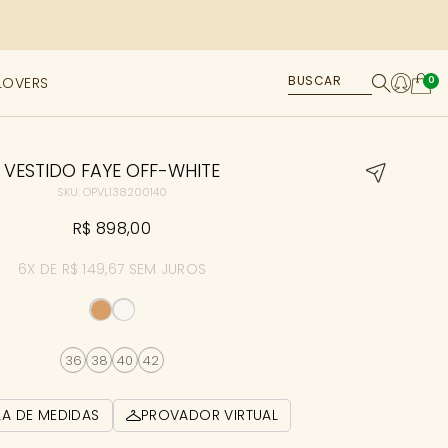
LOVERS
0
VESTIDO FAYE OFF-WHITE
SKU: OPVL138200140
R$ 898,00
6X DE R$ 149,67 SEM JUROS
36
38
40
42
LA DE MEDIDAS
PROVADOR VIRTUAL