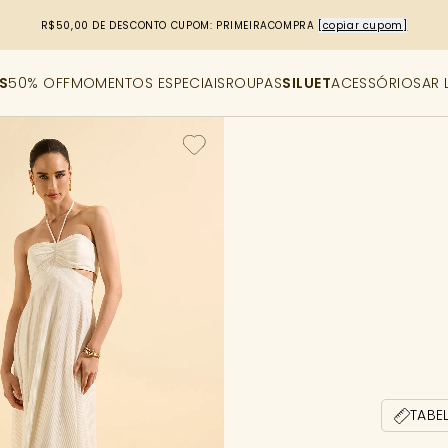
R$50,00 DE DESCONTO
CUPOM: PRIMEIRACOMPRA
[copiar cupom]
S
50% OFF
MOMENTOS ESPECIAIS
ROUPAS
SILUET
ACESSÓRIOS
AR 
TABE