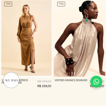
70%
70%
VESTIDO ASSIMETRICO
VESTIDO GRANCE DOURADO
R$ 798,00
R$ 898,00
PENELOPE COOKIE
R$ 239,00
R$ 269,00
70%
33%