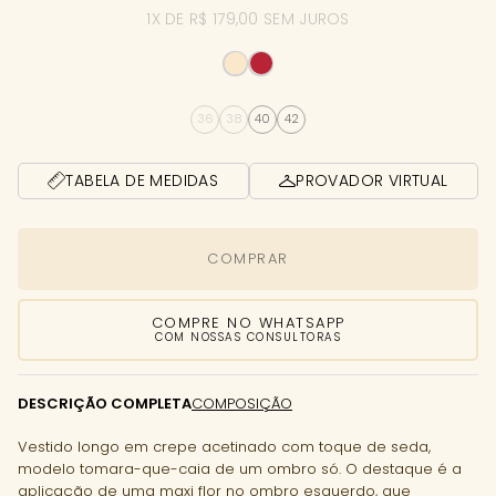
1X DE R$ 179,00 SEM JUROS
36
38
40
42
TABELA DE MEDIDAS
PROVADOR VIRTUAL
COMPRAR
COMPRE NO WHATSAPP
COM NOSSAS CONSULTORAS
DESCRIÇÃO COMPLETA
COMPOSIÇÃO
Vestido longo em crepe acetinado com toque de seda,
modelo tomara-que-caia de um ombro só. O destaque é a
aplicação de uma maxi flor no ombro esquerdo, que