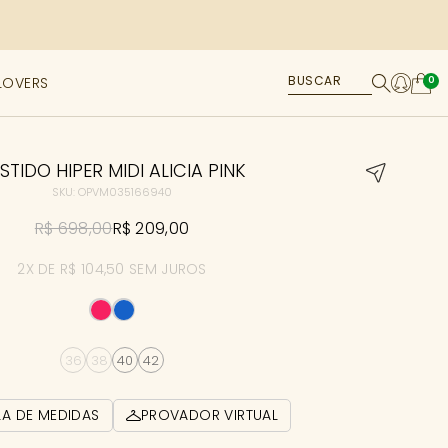
LOVERS
0
STIDO HIPER MIDI ALICIA PINK
SKU: OPVM035166940
R$ 698,00
R$ 209,00
2X DE R$ 104,50 SEM JUROS
36
38
40
42
LA DE MEDIDAS
PROVADOR VIRTUAL