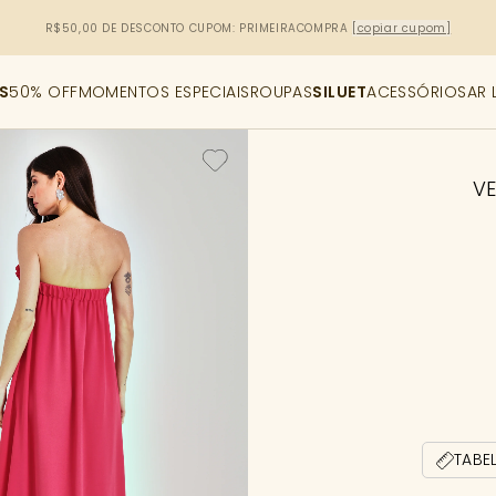
R$50,00 DE DESCONTO
CUPOM: PRIMEIRACOMPRA
[copiar cupom]
S
50% OFF
MOMENTOS ESPECIAIS
ROUPAS
SILUET
ACESSÓRIOS
AR 
VE
TABE