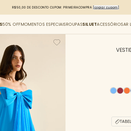
R$50,00 DE DESCONTO
CUPOM: PRIMEIRACOMPRA
[copiar cupom]
S
50% OFF
MOMENTOS ESPECIAIS
ROUPAS
SILUET
ACESSÓRIOS
AR 
VEST
TABE