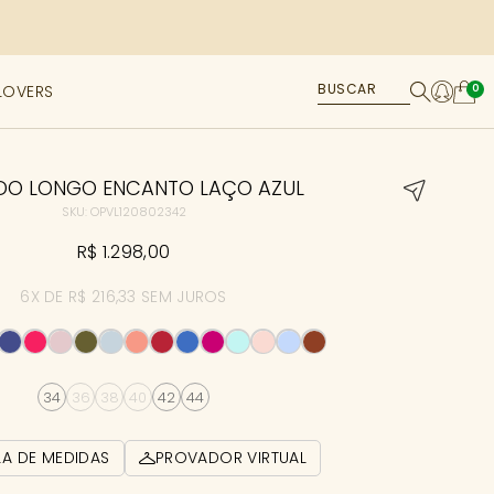
LOVERS
0
IDO LONGO ENCANTO LAÇO AZUL
SKU: OPVL120802342
R$ 1.298,00
6X DE R$ 216,33 SEM JUROS
34
36
38
40
42
44
LA DE MEDIDAS
PROVADOR VIRTUAL