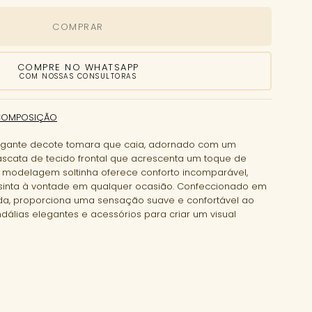
COMPRAR
COMPRE NO WHATSAPP
COM NOSSAS CONSULTORAS
COMPOSIÇÃO
legante decote tomara que caia, adornado com um
ascata de tecido frontal que acrescenta um toque de
a modelagem soltinha oferece conforto incomparável,
 sinta à vontade em qualquer ocasião. Confeccionado em
da, proporciona uma sensação suave e confortável ao
álias elegantes e acessórios para criar um visual