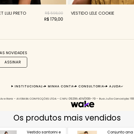
T LULI PRETO
VESTIDO LELE COOKIE
R$ 598,00
R$ 179,00
AS NOVIDADES
ASSINAR
INSTITUCIONAL
MINHA CONTA
CONSULTORIA
AJUDA
s à Ave Rara – AVERARA CONFECÇÕES LTDA – CNPJ: 09.295.405/0001-79 – Rua Julio Conceição 7