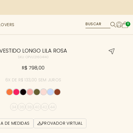
LOVERS
0
VESTIDO LONGO LILA ROSA
SKU: OPVL121604140
R$ 798,00
6X DE R$ 133,00 SEM JUROS
34
36
38
40
42
44
LA DE MEDIDAS
PROVADOR VIRTUAL