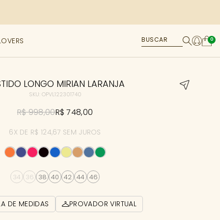
LOVERS
0
STIDO LONGO MIRIAN LARANJA
SKU: OPVL122301740
R$ 998,00
R$ 748,00
6X DE R$ 124,67 SEM JUROS
34
36
38
40
42
44
46
LA DE MEDIDAS
PROVADOR VIRTUAL