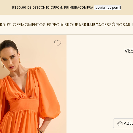
R$50,00 DE DESCONTO
CUPOM: PRIMEIRACOMPRA
[copiar cupom]
S
50% OFF
MOMENTOS ESPECIAIS
ROUPAS
SILUET
ACESSÓRIOS
AR 
VE
TABE