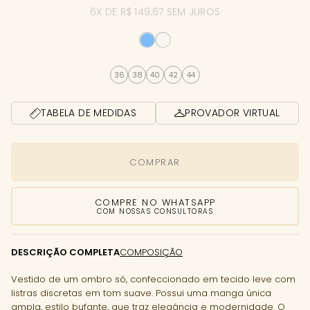
6X DE R$ 149,67 SEM JUROS
36
38
40
42
44
TABELA DE MEDIDAS
PROVADOR VIRTUAL
COMPRAR
COMPRE NO WHATSAPP
COM NOSSAS CONSULTORAS
DESCRIÇÃO COMPLETA
COMPOSIÇÃO
Vestido de um ombro só, confeccionado em tecido leve com
listras discretas em tom suave. Possui uma manga única
ampla, estilo bufante, que traz elegância e modernidade. O