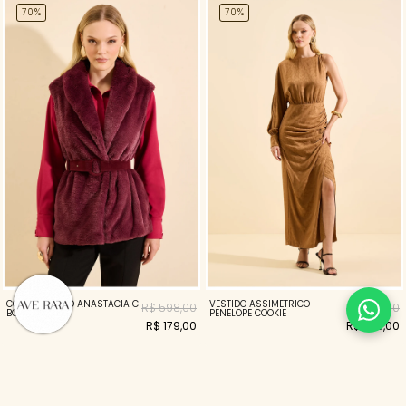
70%
70%
COLETE DE PELO ANASTACIA C
VESTIDO ASSIMETRICO
R$ 598,00
R$ 798,00
BORDO
PENELOPE COOKIE
R$ 179,00
R$ 239,00
70%
70%