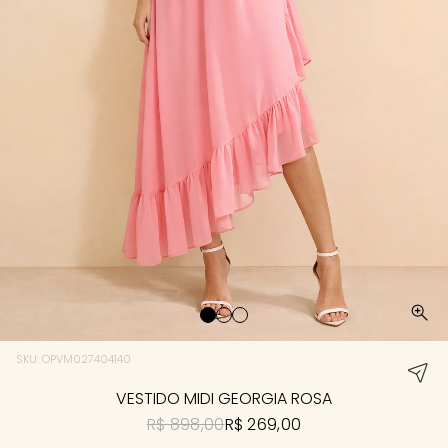
SKU: OPVM027404140
VESTIDO MIDI GEORGIA ROSA
R$ 898,00
R$ 269,00