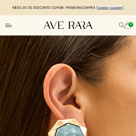
R$50,00 DE DESCONTO
CUPOM: PRIMEIRACOMPRA
[copiar cupom]
0