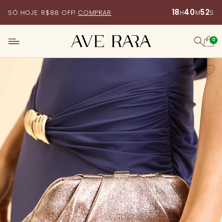
18
40
51
SÓ HOJE: R$88 OFF!
COMPRAR
H
M
S
0