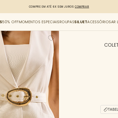
R$50,00 DE DESCONTO
CUPOM: PRIMEIRACOMPRA
[copiar cupom]
S
50% OFF
MOMENTOS ESPECIAIS
ROUPAS
SILUET
ACESSÓRIOS
AR 
COLET
TABE