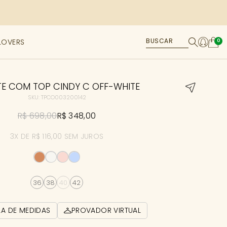
LOVERS
0
E COM TOP CINDY C OFF-WHITE
SKU: TPCO003200142
R$ 698,00
R$ 348,00
3X DE R$ 116,00 SEM JUROS
36
38
40
42
LA DE MEDIDAS
PROVADOR VIRTUAL