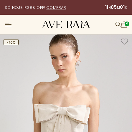
11
05
00
SÓ HOJE: R$88 OFF!
COMPRAR
H
M
S
0
-70%