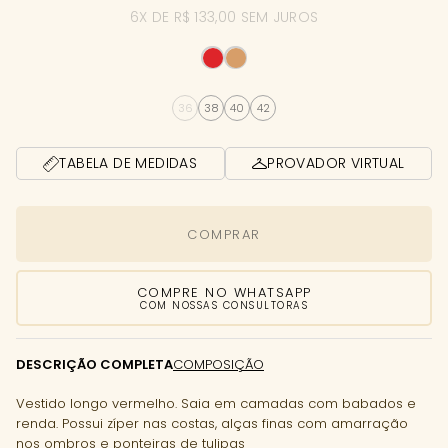
6X DE R$ 133,00 SEM JUROS
36
38
40
42
TABELA DE MEDIDAS
PROVADOR VIRTUAL
COMPRAR
COMPRE NO WHATSAPP
COM NOSSAS CONSULTORAS
DESCRIÇÃO COMPLETA
COMPOSIÇÃO
Vestido longo vermelho. Saia em camadas com babados e
renda. Possui zíper nas costas, alças finas com amarração
nos ombros e ponteiras de tulipas