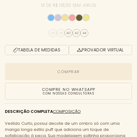
1X DE R$ 119,00 SEM JUROS
36
38
40
42
44
TABELA DE MEDIDAS
PROVADOR VIRTUAL
COMPRAR
COMPRE NO WHATSAPP
COM NOSSAS CONSULTORAS
DESCRIÇÃO COMPLETA
COMPOSIÇÃO
Vestido Curto, possui decote de um ombro só com uma
manga longa estilo puff que adiciona um toque de
sofisticação à peça. Sua modelagem soltinha proporciona