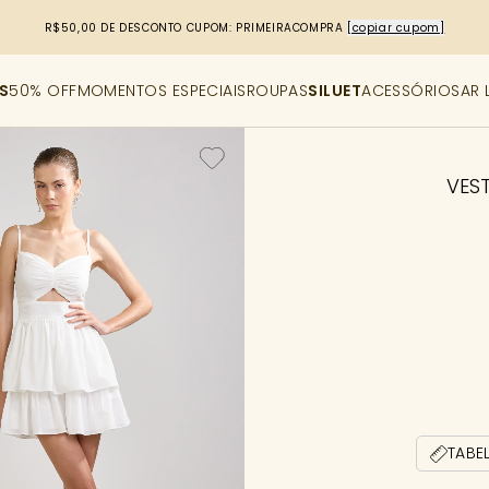
R$50,00 DE DESCONTO
CUPOM: PRIMEIRACOMPRA
[copiar cupom]
S
50% OFF
MOMENTOS ESPECIAIS
ROUPAS
SILUET
ACESSÓRIOS
AR 
VEST
TABE