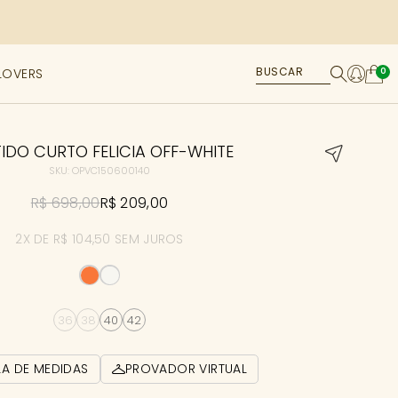
LOVERS
0
IDO CURTO FELICIA OFF-WHITE
SKU: OPVC150600140
R$ 698,00
R$ 209,00
2X DE R$ 104,50 SEM JUROS
36
38
40
42
LA DE MEDIDAS
PROVADOR VIRTUAL