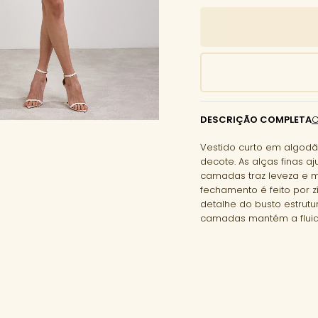
DESCRIÇÃO COMPLETA
Vestido curto em algodão
decote. As alças finas a
camadas traz leveza e m
fechamento é feito por zí
detalhe do busto estrutu
camadas mantém a fluid