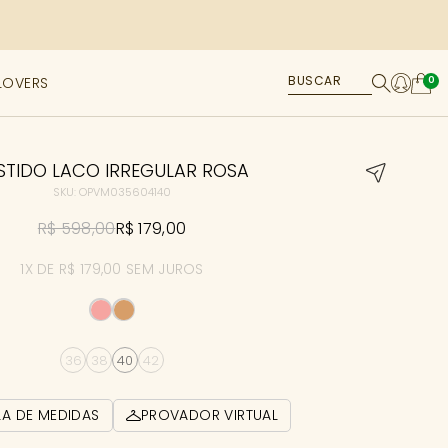
LOVERS
0
STIDO LACO IRREGULAR ROSA
SKU: OPVM035604140
R$ 598,00
R$ 179,00
1X DE R$ 179,00 SEM JUROS
36
38
40
42
LA DE MEDIDAS
PROVADOR VIRTUAL