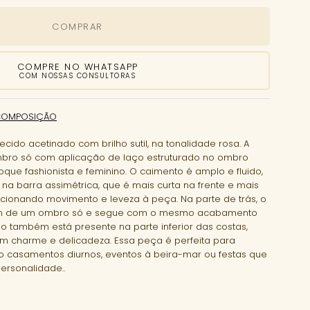
COMPRAR
COMPRE NO WHATSAPP
COM NOSSAS CONSULTORAS
COMPOSIÇÃO
ecido acetinado com brilho sutil, na tonalidade rosa. A
ro só com aplicação de laço estruturado no ombro
que fashionista e feminino. O caimento é amplo e fluido,
a barra assimétrica, que é mais curta na frente e mais
rcionando movimento e leveza à peça. Na parte de trás, o
gn de um ombro só e segue com o mesmo acabamento
do também está presente na parte inferior das costas,
m charme e delicadeza. Essa peça é perfeita para
 casamentos diurnos, eventos à beira-mar ou festas que
rsonalidade..