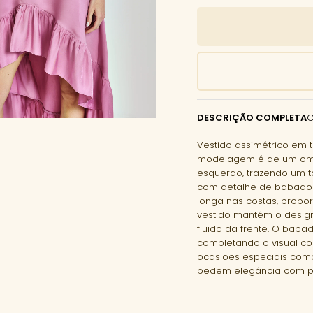
DESCRIÇÃO COMPLETA
Vestido assimétrico em t
modelagem é de um omb
esquerdo, trazendo um to
com detalhe de babado n
longa nas costas, propo
vestido mantém o desi
fluido da frente. O baba
completando o visual co
ocasiões especiais como
pedem elegância com pe