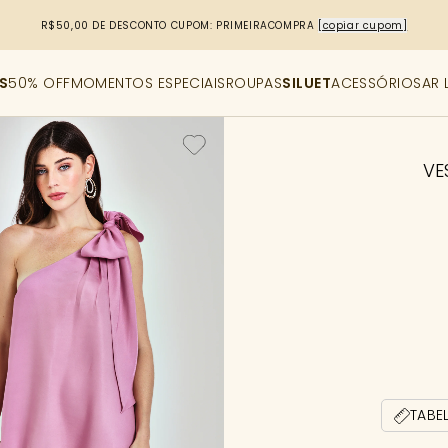
R$50,00 DE DESCONTO
CUPOM: PRIMEIRACOMPRA
[copiar cupom]
S
50% OFF
MOMENTOS ESPECIAIS
ROUPAS
SILUET
ACESSÓRIOS
AR 
VE
TABE